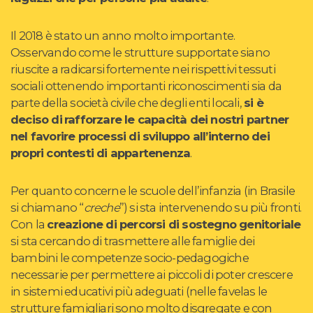
Il 2018 è stato un anno molto importante.
Osservando come le strutture supportate siano
riuscite a radicarsi fortemente nei rispettivi tessuti
sociali ottenendo importanti riconoscimenti sia da
parte della società civile che degli enti locali,
si è
deciso di
rafforzare le capacità dei nostri partner
nel favorire processi di sviluppo all’interno dei
propri contesti di appartenenza
.
Per quanto concerne le scuole dell’infanzia (in Brasile
si chiamano “
creche
”) si sta intervenendo su più fronti.
Con la
creazione di percorsi di sostegno genitoriale
si sta cercando di trasmettere alle famiglie dei
bambini le competenze socio-pedagogiche
necessarie per permettere ai piccoli di poter crescere
in sistemi educativi più adeguati (nelle favelas le
strutture famigliari sono molto disgregate e con