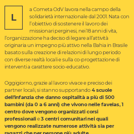
a Cometa OdV lavora nella campo della
L
solidarietà internazionale dal 2001. Nata con
l’obiettivo di sostenere il lavoro dei
missionari perginesi, nei 18 anni di vita,
l’organizzazione ha deciso di legare all’attività
originaria un impegno più attivo nella Bahia in Brasile
basato sulla creazione di relazioni di lungo periodo
con diverse realtà locali e sulla co-progettazione di
interventi a carattere socio-educativo.
Oggigiorno, grazie al lavoro vivace e preciso dei
partner locali, si stanno supportando
4 scuole
dell’infanzia
che danno ospitalità a più di 500
bambini (da 0 a 6 anni) che vivono nelle favelas, 1
centro dove vengono organizzati corsi
professionali
e
3 centri comunitari
nei quali
vengono realizzate numerose attività sia per
ragazzi che per persone più adulte
.