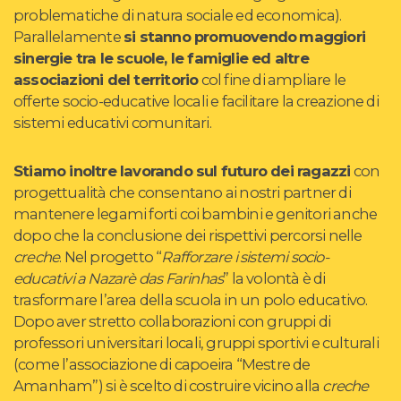
problematiche di natura sociale ed economica).
Parallelamente
si stanno promuovendo
maggiori
sinergie tra le scuole, le famiglie ed altre
associazioni del territorio
col fine di ampliare le
offerte socio-educative locali e facilitare la creazione di
sistemi educativi comunitari.
Stiamo inoltre lavorando sul futuro dei ragazzi
con
progettualità che consentano ai nostri partner di
mantenere legami forti coi bambini e genitori anche
dopo che la conclusione dei rispettivi percorsi nelle
creche
. Nel progetto “
Rafforzare i sistemi socio-
educativi a Nazarè das Farinhas
” la volontà è di
trasformare l’area della scuola in un polo educativo.
Dopo aver stretto collaborazioni con gruppi di
professori universitari locali, gruppi sportivi e culturali
(come l’associazione di capoeira “Mestre de
Amanham”) si è scelto di costruire vicino alla
creche