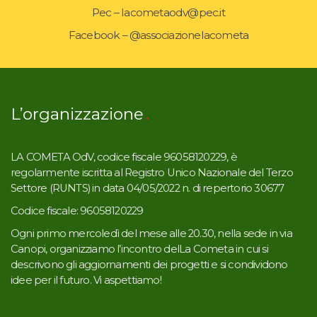
Pec – lacometaodv@pec.it
Facebook – @associazionelacometa
L’organizzazione
LA COMETA OdV, codice fiscale 96058120229, è
regolarmente iscritta al Registro Unico Nazionale del Terzo
Settore (RUNTS) in data 04/05/2022 n. di repertorio 30677
Codice fiscale: 96058120229
Ogni primo mercoledì del mese alle 20.30, nella sede in via
Canopi, organizziamo l’incontro delLa Cometa in cui si
descrivono gli aggiornamenti dei progetti e si condividono
idee per il futuro. Vi aspettiamo!