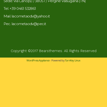
Sede: Via Canopi,1 / 38057 / Pergine Valsugana (TN)
Tel. +39 0461 532861
Mail. lacometaodv@yahoo.it
Pec. lacometaodv@pec.it
Copyright ©2017
Bearsthemes
. All Rights Reserved
WordPress Appliance
- Powered by
TurnKey Linux