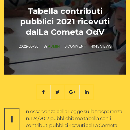
Tabella contributi
pubblici 2021 ricevuti
dalLa Cometa OdV
2022-05-30
BY
ADMIN
0 COMMENT
4043 VIEWS
n osservanza della Legge sulla trasparenza
I
n. 124/2017 pubblichiamo tabella con i
contributi pubblici ricevuti delLa Cometa