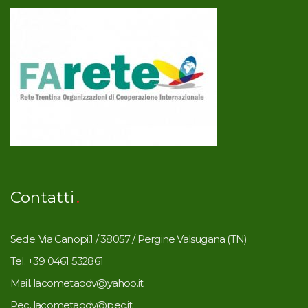
Contatti
Sede: Via Canopi,1 / 38057 / Pergine Valsugana (TN)
Tel. +39 0461 532861
Mail. lacometaodv@yahoo.it
Pec. lacometaodv@pec.it