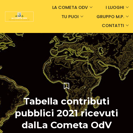
LA COMETA ODV
I LUOGHI
TU PUOI
GRUPPO M.P.
CONTATTI
Tabella contributi
pubblici 2021 ricevuti
dalLa Cometa OdV